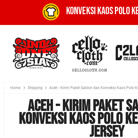
KONVEKSI KAOS POLO K
Home
Shipping
Aceh - Kirim Paket Sablon dan Konveksi Kaos Polo K
Aceh - Kirim Paket S
Konveksi Kaos Polo K
Jersey