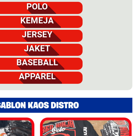
POLO
KEMEJA
JERSEY
JAKET
BASEBALL
APPAREL