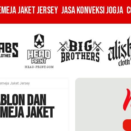
EMEJA JAKET JERSEY
JASA KONVEKSI JOGJA
C
emeja Jaket Jersey
ablon dan
emeja Jaket