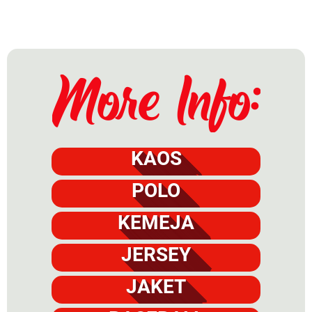
KAOS
POLO
KEMEJA
JERSEY
JAKET