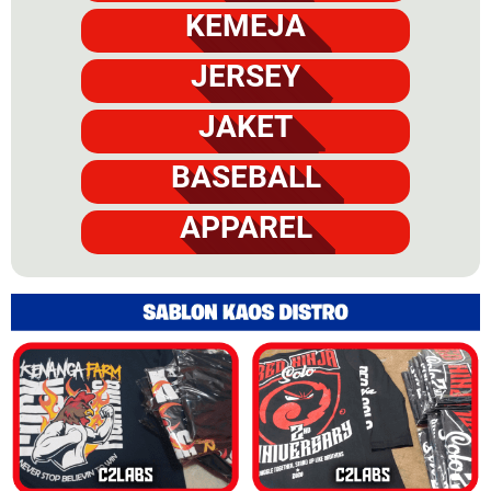
KEMEJA
JERSEY
JAKET
BASEBALL
APPAREL